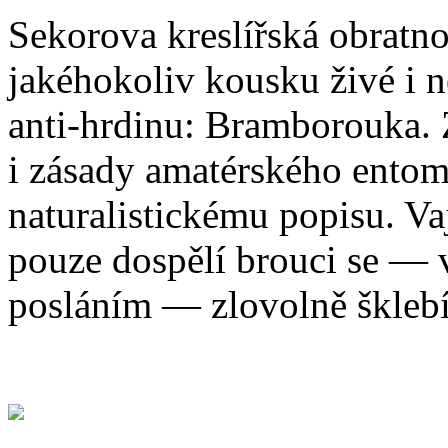
Sekorova kreslířská obratno
jakéhokoliv kousku živé i n
anti-hrdinu: Bramborouka.
i zásady amatérského entomo
naturalistickému popisu. Va
pouze dospělí brouci se ―
posláním ― zlovolně šklebí