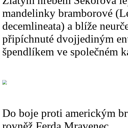
Zlatým hřebem Sekorova lep
mandelinky bramborové (L
decemlineata) a blíže neur
připíchnuté dvojjediným e
špendlíkem ve společném ka
Do boje proti americkým br
rovněž Ferda Mravenec.