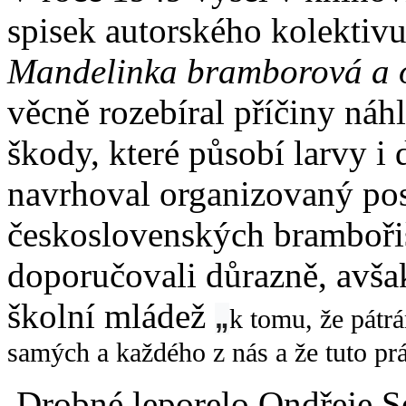
spisek autorského kolektivu
Mandelinka bramborová a o
věcně rozebíral příčiny ná
škody, které působí larvy i 
navrhoval organizovaný pos
československých brambořiš
doporučovali důrazně, avšak
školní mládež
„
k tomu, že pátrá
samých a každého z nás a že tuto p
Drobné leporelo Ondřeje 