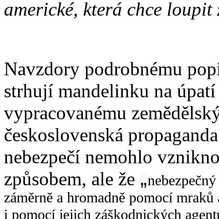
americké, která chce loupit 
Navzdory podrobnému popis
strhují mandelinku na úpat
vypracovanému zemědělským
československá propaganda
nebezpečí nemohlo vznikno
způsobem, ale že
„
nebezpečný 
záměrně a hromadně pomocí mraků a 
i pomocí jejich záškodnických agen