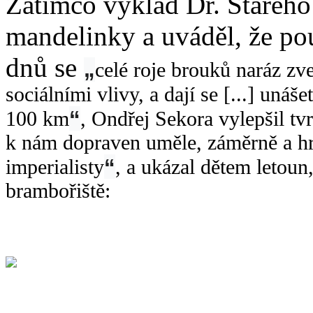
Zatímco výklad Dr. Starého
mandelinky a uváděl, že po
dnů se
„
celé roje brouků naráz z
sociálními vlivy, a dají se [...] unáše
“
100 km
, Ondřej Sekora vylepšil tv
k nám dopraven uměle, záměrně a h
“
imperialisty
, a ukázal dětem letoun
brambořiště: