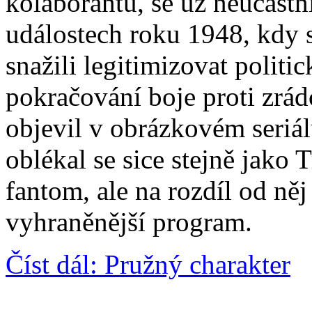
kolaborantů, se už neúčastn
událostech roku 1948, kdy 
snažili legitimizovat politi
pokračování boje proti zrá
objevil v obrázkovém seriá
oblékal se sice stejně jako
fantom, ale na rozdíl od něj
vyhraněnější program.
Číst dál: Pružný charakter