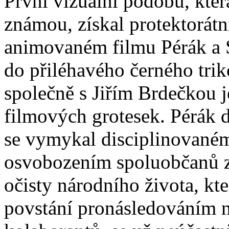
První vizuální podobu, kter
známou, získal protektorát
animovaném filmu Pérák a S
do přiléhavého černého tri
společně s Jiřím Brdečkou j
filmových grotesek. Pérák d
se vymykal disciplinovaném
osvobozením spoluobčanů z 
očisty národního života, kt
povstání pronásledováním n