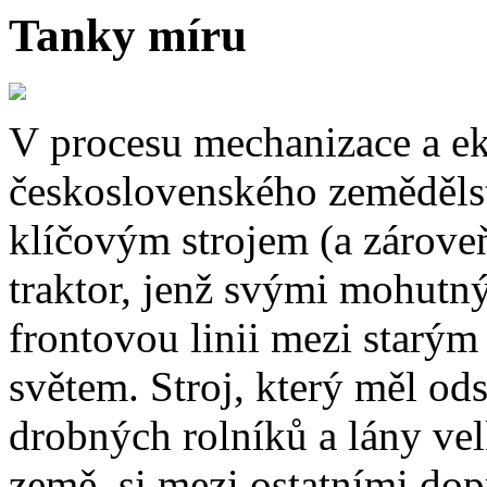
Tanky míru
V procesu mechanizace a e
československého zemědělst
klíčovým strojem (a zárove
traktor, jenž svými mohutn
frontovou linii mezi starý
světem. Stroj, který měl od
drobných rolníků a lány velk
země, si mezi ostatními dop