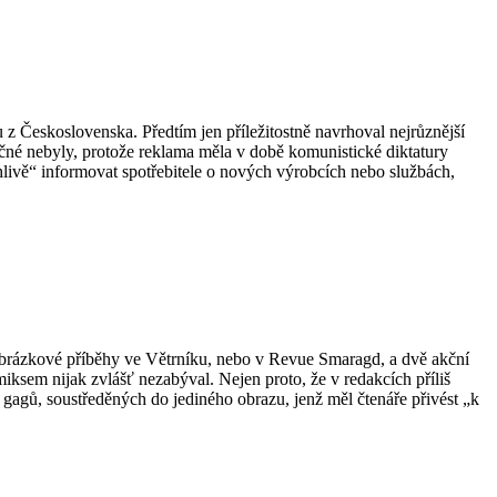
u z Československa. Předtím jen příležitostně navrhoval nejrůznější
ečné nebyly, protože reklama měla v době komunistické diktatury
hlivě“ informovat spotřebitele o nových výrobcích nebo službách,
 obrázkové příběhy ve Větrníku, nebo v Revue Smaragd, a dvě akční
ksem nijak zvlášť nezabýval. Nejen proto, že v redakcích příliš
h gagů, soustředěných do jediného obrazu, jenž měl čtenáře přivést „k