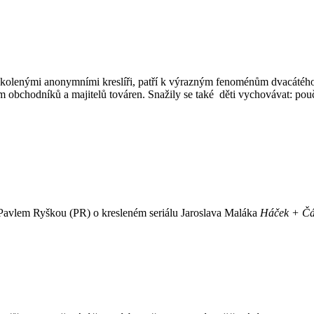
školenými anonymními kreslíři, patří k výrazným fenoménům dvacátého 
m obchodníků a majitelů továren. Snažily se také děti vychovávat: pou
Pavlem Ryškou (PR) o kresleném seriálu Jaroslava Maláka
Háček + Čá