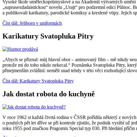
Vysoké škole uměleckoprůmyslové a na Akademii výtvarných umění v
„suprasexdadaistickou“ novelu „Urajt“ pro podzemní edici Půlnoc. Brzy
a publikovali karikatury, parodické komiksy a kreslené vtipy. Jejich s
Číst dál: Jeliborn v uniformách
Karikatury Svatopluka Pitry
„Abych se přiznal: můj hlavní obor ‒ animovaný film ‒ mě nikdy neuspo
protože mi do toho nikdo nekecal.“ Poznámka Svatopluka Pitry, kter
přinejmenším zvláštní: neměli snad tehdy v této věci rozhodující slo
Číst dál: Karikatury Svatopluka Pitry
Jak dostat robota do kuchyně
V roce 1962 si každá čtvrtá rodina v ČSSR pořídila některý z nových 
o pouhých pět let dříve se při kontrole zjistilo, že podnik vyrábí už
roku 1955 pod značkou Pragomix Special typ 030. Při hledání příčin 