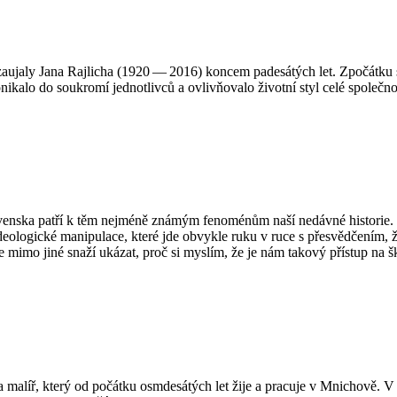
 zaujaly Jana Rajlicha (1920 — 2016) koncem padesátých let. Zpočátku s
nikalo do soukromí jednotlivců a ovlivňovalo životní styl celé společno
ovenska patří k těm nejméně známým fenoménům naší nedávné historie. Z 
eologické manipulace, které jde obvykle ruku v ruce s přesvědčením, že
se mimo jiné snaží ukázat, proč si myslím, že je nám takový přístup na 
tor a malíř, který od počátku osmdesátých let žije a pracuje v Mnichově.