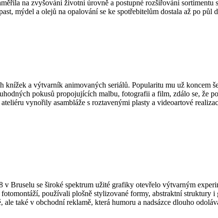
zaměřila na zvyšování životní úrovně a postupné rozšiřování sortiment
 past, mýdel a olejů na opalování se ke spotřebitelům dostala až po půl
 knížek a výtvarník animovaných seriálů. Popularitu mu už koncem šede
hodných pokusů propojujících malbu, fotografii a film, zdálo se, že po
 ateliéru vynořily asambláže s roztavenými plasty a videoartové realiza
 Bruselu se široké spektrum užité grafiky otevřelo výtvarným experi
fotomontáží, používali plošně stylizované formy, abstraktní struktury i
ě, ale také v obchodní reklamě, která humoru a nadsázce dlouho odoláva