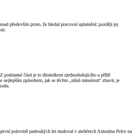
nad především proto, že hledal pracovní uplatnění; později jej
sti.
podstatné části je to důsledkem zjednodušujícího a příliš
 nejlepším způsobem, jak se těchto „stínů minulosti“ zbavit, je
škodu.
 V první polovině padesátých let studoval v ateliérech Antonína Pelce na