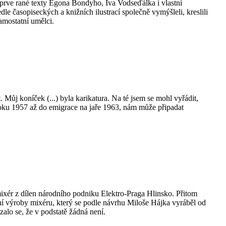
ve rané texty Egona Bondyho, Iva Vodseďálka i vlastní
le časopiseckých a knižních ilustrací společně vymýšleli, kreslili
samostatní umělci.
Můj koníček (...) byla karikatura. Na té jsem se mohl vyřádit,
roku 1957 až do emigrace na jaře 1963, nám může připadat
ixér z dílen národního podniku Elektro­‑Praga Hlinsko. Přitom
vení výroby mixéru, který se podle návrhu Miloše Hájka vyráběl od
alo se, že v podstatě žádná není.