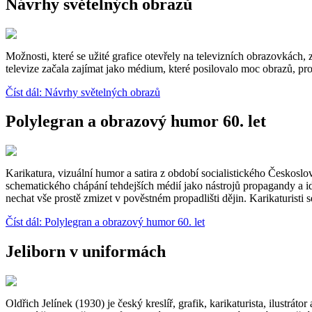
Návrhy světelných obrazů
Možnosti, které se užité grafice otevřely na televizních obrazovkách,
televize začala zajímat jako médium, které posilovalo moc obrazů, pro
Číst dál: Návrhy světelných obrazů
Polylegran a obrazový humor 60. let
Karikatura, vizuální humor a satira z období socialistického Českosl
schematického chápání tehdejších médií jako nástrojů propagandy a id
nechat vše prostě zmizet v pověstném propadlišti dějin. Karikaturisti 
Číst dál: Polylegran a obrazový humor 60. let
Jeliborn v uniformách
Oldřich Jelínek (1930) je český kreslíř, grafik, karikaturista, ilustrá