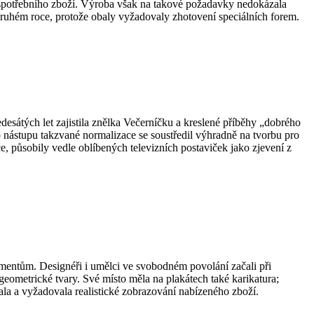
u spotřebního zboží. Výroba však na takové požadavky nedokázala
 druhém roce, protože obaly vyžadovaly zhotovení speciálních forem.
sátých let zajistila znělka Večerníčku a kreslené příběhy „dobrého
 nástupu takzvané normalizace se soustředil výhradně na tvorbu pro
ce, působily vedle oblíbených televizních postaviček jako zjevení z
mentům. Designéři i umělci ve svobodném povolání začali při
 geometrické tvary. Své místo měla na plakátech také karikatura;
la a vyžadovala realistické zobrazování nabízeného zboží.