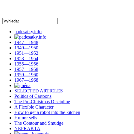
padesatky.info
1947—1948
1949—1950
1951—1952
1953—1954
1955—1956
1957—1958
1959—1960
1967—1968
SELECTED ARTICLES
Politics of Cartoons
The Pre-Christmas Discipline
A Flexible Character
How to get a robot into the kitchen
Humor sells
The Contour and Smudge
NEPRAKTA