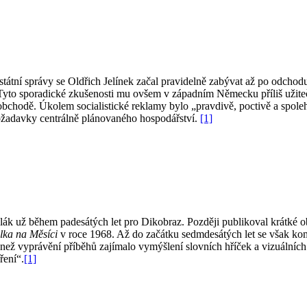
 státní správy se Oldřich Jelínek začal pravidelně zabývat až po odchod
ů. Tyto sporadické zkušenosti mu ovšem v západním Německu příliš užit
obchodě. Úkolem socialistické reklamy bylo „pravdivě, poctivě a spole
ožadavky centrálně plánovaného hospodářství.
[1]
alák už během padesátých let pro Dikobraz. Později publikoval krátké
lka na Měsíci
v roce 1968. Až do začátku sedmdesátých let se však komi
c než vyprávění příběhů zajímalo vymýšlení slovních hříček a vizuálníc
ření“.
[1]