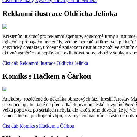
Číst dál: Plakáty, vývěsky a letáky Jiřího Wintera
Reklamní ilustrace Oldřicha Jelínka
Kreslením ilustrací pro reklamní agentury, soukromé firmy a instituce
agitační a propagační materiály, včetně inzerátů a filmových plakát
specifický charakter, určovaný způsobem distribuce zboží ve státním 
aktivně usměrňovat poptávku a ovlivňovat odbyt zboží v souladu s p
Číst dál: Reklamní ilustrace Oldřicha Jelínka
Komiks s Háčkem a Čárkou
Anekdoty, rozdělené do několika obrazových fází, kreslil Jaroslav M
sekvence uplatnil také na předsádkách prvního českého vydání
Nezná
velká poptávka po seriálech nebyla, ale také z toho důvodu, že jej ví
samostatnému pochopení vtipu, k zamyšlení nad ním a často i k dotvo
Číst dál: Komiks s Háčkem a Čárkou