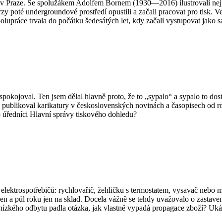
 Praze. Se spolužákem Adolfem Bornem (1930—2016) ilustrovali nejpr
 poté undergroundové prostředí opustili a začali pracovat pro tisk. Ved
polupráce trvala do počátku šedesátých let, kdy začali vystupovat jako 
kojoval. Ten jsem dělal hlavně proto, že to „sypalo“ a sypalo to dost. 
ý publikoval karikatury v československých novinách a časopisech od 
vo úředníci Hlavní správy tiskového dohledu?
elektrospotřebičů: rychlovařič, žehličku s termostatem, vysavač nebo m
 jeden a půl roku jen na sklad. Docela vážně se tehdy uvažovalo o zasta
nízkého odbytu padla otázka, jak vlastně vypadá propagace zboží? Ukáz