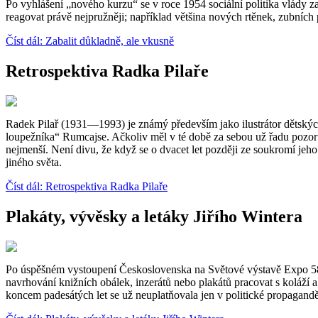
Po vyhlášení „nového kurzu“ se v roce 1954 sociální politika vlády 
reagovat právě nejpružněji; například většina nových rtěnek, zubních
Číst dál: Zabalit důkladně, ale vkusně
Retrospektiva Radka Pilaře
Radek Pilař (1931—1993) je známý především jako ilustrátor dětských
loupežníka“ Rumcajse. Ačkoliv měl v té době za sebou už řadu pozoru
nejmenší. Není divu, že když se o dvacet let později ze soukromí jeho
jiného světa.
Číst dál: Retrospektiva Radka Pilaře
Plakáty, vývěsky a letáky Jiřího Wintera
Po úspěšném vystoupení Československa na Světové výstavě Expo 58 v
navrhování knižních obálek, inzerátů nebo plakátů pracovat s koláží a 
koncem padesátých let se už neuplatňovala jen v politické propagand