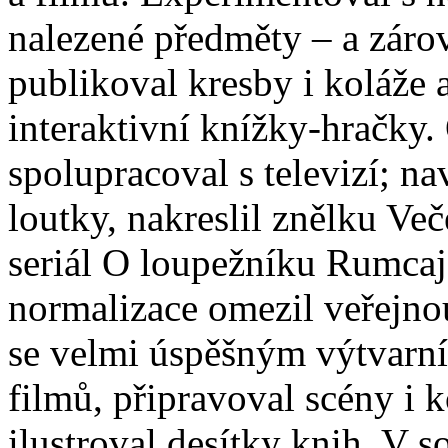
nalezené předměty ‒ a zárov
publikoval kresby i koláže 
interaktivní knížky-hračky.
spolupracoval s televizí; na
loutky, nakreslil znělku Več
seriál O loupežníku Rumcaj
normalizace omezil veřejnou
se velmi úspěšným výtvarn
filmů, připravoval scény i 
ilustroval desítky knih. V 