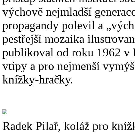
výchově nejmladší generace
propagandy polevil a „vých
pestřejší mozaika ilustrova
publikoval od roku 1962 v M
vtipy a pro nejmenší vymýšl
knížky-hračky.
Radek Pilař, koláž pro kní