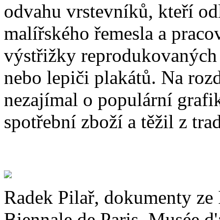
odvahu vrstevníků, kteří odl
malířského řemesla a pracov
výstřižky reprodukovaných f
nebo lepiči plakátů. Na roz
nezajímal o populární graf
spotřební zboží a těžil z tr
Radek Pilař, dokumenty ze I
Biennale de Paris, Musée d'