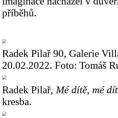
imaginace nacházel v důvě
příběhů.
Radek Pilař 90, Galerie Vil
20.02.2022. Foto: Tomáš R
Radek Pilař,
Mé dítě, mé dít
kresba.