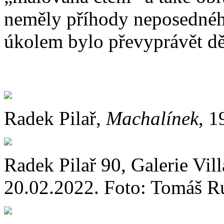
neměly příhody neposedného
úkolem bylo převyprávět děj
Radek Pilař,
Machalínek
, 1
Radek Pilař 90, Galerie Vil
20.02.2022. Foto: Tomáš R