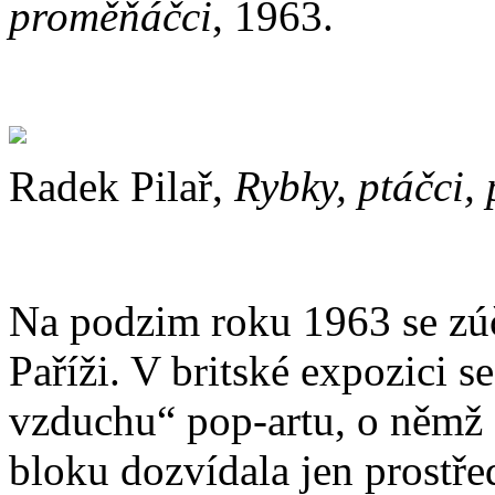
proměňáčci
, 1963.
Radek Pilař,
Rybky, ptáčci,
Na podzim roku 1963 se zúč
Paříži. V britské expozici
vzduchu“ pop-artu, o němž 
bloku dozvídala jen prostř