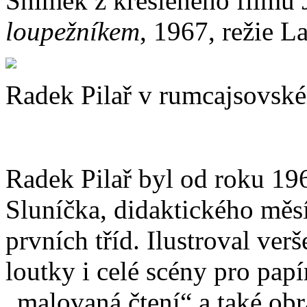
Snímek z kresleného filmu
loupežníkem
, 1967, režie L
Radek Pilař v rumcajsovské
Radek Pilař byl od roku 19
Sluníčka, didaktického měs
prvních tříd. Ilustroval ver
loutky i celé scény pro pap
„malovaná čtení“ a také obr