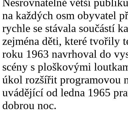
Nesrovnatelně větší publiku
na každých osm obyvatel př
rychle se stávala součástí 
zejména děti, které tvořily 
roku 1963 navrhoval do vys
scény s ploškovými loutkam
úkol rozšířit programovou n
uvádějící od ledna 1965 pr
dobrou noc.