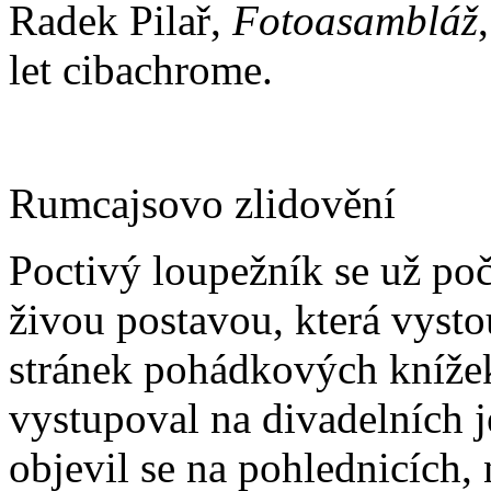
Radek Pilař,
Fotoasambláž
let cibachrome.
Rumcajsovo zlidovění
Poctivý loupežník se už poč
živou postavou, která vysto
stránek pohádkových knížek
vystupoval na divadelních j
objevil se na pohlednicích,