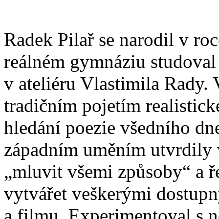
Radek Pilař se narodil v ro
reálném gymnáziu studoval
v ateliéru Vlastimila Rady. 
tradičním pojetím realistic
hledání poezie všedního dn
západním uměním utvrdily v
„mluvit všemi způsoby“ a 
vytvářet veškerými dostupn
a filmu. Experimentoval s n