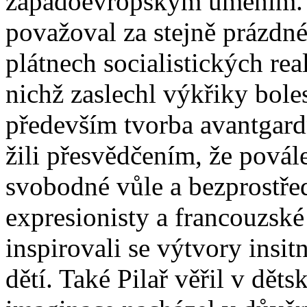
západoevropským uměním. Z
považoval za stejně prázdné
plátnech socialistických rea
nichž zaslechl výkřiky boles
především tvorba avantgard
žili přesvědčením, že povál
svobodné vůle a bezprostře
expresionisty a francouzské 
inspirovali se výtvory insi
dětí. Také Pilař věřil v děts