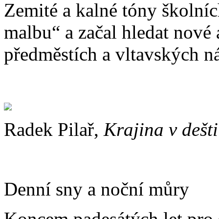
Zemité a kalné tóny školníc
malbu“ a začal hledat nové 
předměstích a vltavských n
Radek Pilař,
Krajina v dešti
Denní sny a noční můry
Koncem padesátých let pro s