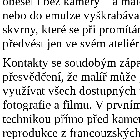
obešel i bez kamery ‒ a mal
nebo do emulze vyškrabával
skvrny, které se při promítá
předvést jen ve svém ateli
Kontakty se soudobým zápa
přesvědčení, že malíř může
využívat všech dostupných 
fotografie a filmu. V prvn
technikou přímo před kamer
reprodukce z francouzských