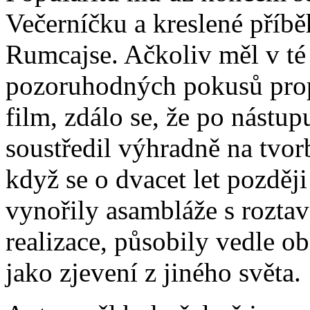
Večerníčku a kreslené příb
Rumcajse. Ačkoliv měl v té
pozoruhodných pokusů propo
film, zdálo se, že po nástu
soustředil výhradně na tvor
když se o dvacet let později
vynořily asambláže s rozta
realizace, působily vedle o
jako zjevení z jiného světa.