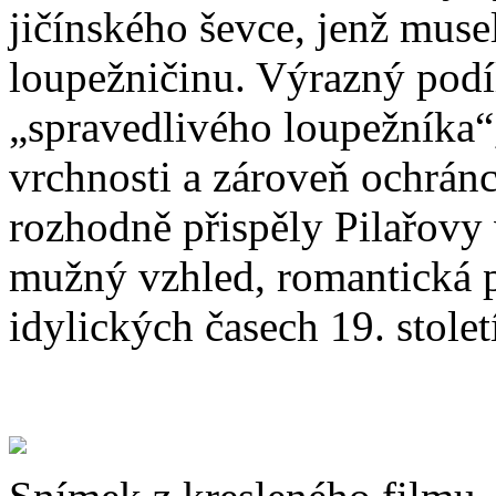
jičínského ševce, jenž musel
loupežničinu. Výrazný podí
„spravedlivého loupežníka“
vrchnosti a zároveň ochránc
rozhodně přispěly Pilařovy
mužný vzhled, romantická p
idylických časech 19. stolet