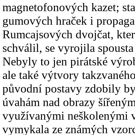
magnetofonových kazet; sta
gumových hraček i propaga
Rumcajsových dvojčat, kter
schválil, se vyrojila spous
Nebyly to jen pirátské výro
ale také výtvory takzvané
původní postavy zdobily byt
úvahám nad obrazy šířeným
využívanými neškolenými vý
vymykala ze známých vzorců 