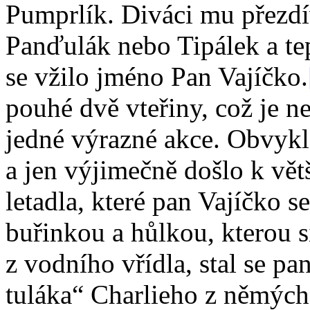
Pumprlík. Diváci mu přezdív
Panďulák nebo Tipálek a te
se vžilo jméno Pan Vajíčko.
pouhé dvě vteřiny, což je n
jedné výrazné akce. Obvykl
a jen výjimečně došlo k větš
letadla, které pan Vajíčko s
buřinkou a hůlkou, kterou s
z vodního vřídla, stal se p
tuláka“ Charlieho z němých