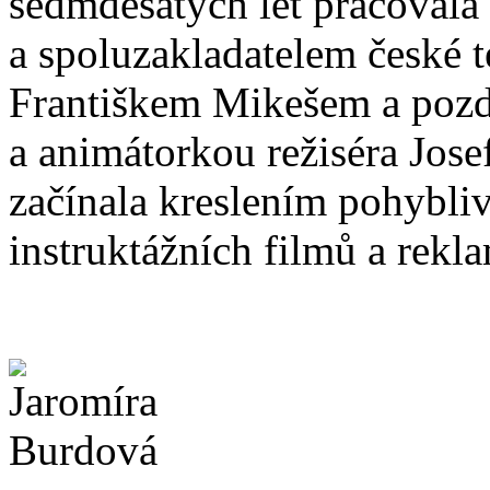
sedmdesátých let pracoval
a spoluzakladatelem české 
Františkem Mikešem a pozděj
a animátorkou režiséra Jos
začínala kreslením pohybliv
instruktážních filmů a rekl