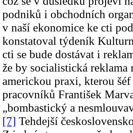
což se v důsledku projeví n
podniků i obchodních organ
v naší ekonomice ke cti pod
konstatoval týdeník Kulturn
cti se bude dostávat i rekla
že by socialistická reklam
americkou praxi, kterou šéf
pracovníků František Marva
„bombastický a nesmlouvavý
[7]
Tehdejší československo