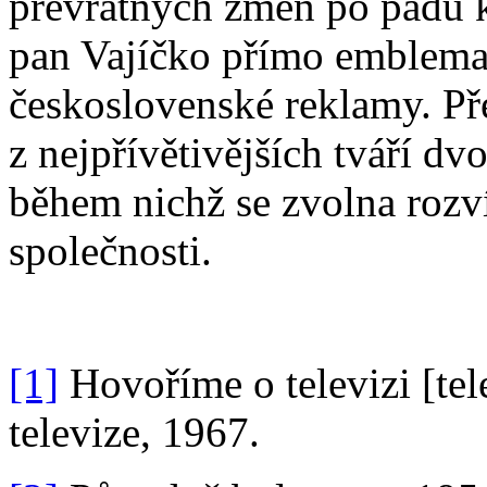
převratných změn po pádu 
pan Vajíčko přímo emblema
československé reklamy. Př
z nejpřívětivějších tváří dv
během nichž se zvolna rozv
společnosti.
[1]
Hovoříme o televizi [te
televize, 1967.