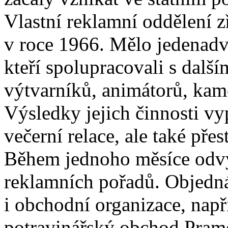
Vlastní reklamní oddělení z
v roce 1966. Mělo jedenad
kteří spolupracovali s další
výtvarníků, animátorů, kame
Výsledky jejich činnosti vy
večerní relace, ale také př
Během jednoho měsíce odvysí
reklamních pořadů. Objedn
i obchodní organizace, např
potravinářský obchod Pram