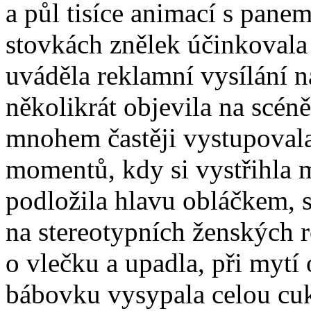
a půl tisíce animací s pane
stovkách znělek účinkovala
uváděla reklamní vysílání 
několikrát objevila na scén
mnohem častěji vystupovala
momentů, kdy si vystřihla 
podložila hlavu obláčkem, 
na stereotypních ženských r
o vlečku a upadla, při mytí
bábovku vysypala celou cuk