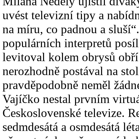
Milana Neděly ujistil diváky
uvést televizní tipy a nabíd
na míru, co padnou a sluší“
populárních interpretů posí
levitoval kolem obrysů obř
nerozhodně postával na sto
pravděpodobně neměl žádné 
Vajíčko nestal prvním virt
Československé televize. R
sedmdesátá a osmdesátá lét