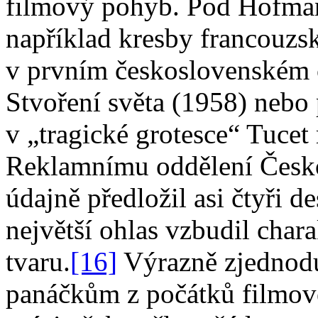
filmový pohyb. Pod Hofma
například kresby francouzsk
v prvním československém 
Stvoření světa (1958) nebo 
v „tragické grotesce“ Tucet
Reklamnímu oddělení Česko
údajně předložil asi čtyři d
největší ohlas vzbudil char
tvaru.
[16]
Výrazně zjednodu
panáčkům z počátků filmov