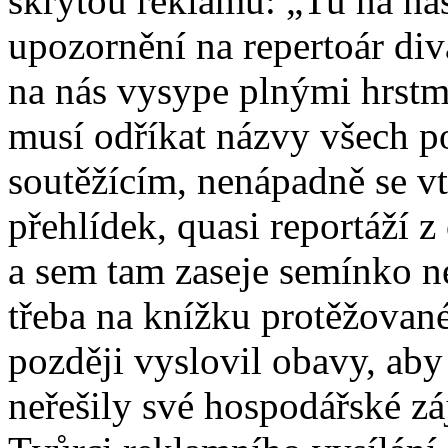
skrytou reklamu: „Tu na ná
upozornění na repertoár div
na nás vysype plnými hrstm
musí odříkat názvy všech p
soutěžícím, nenápadně se v
přehlídek, quasi reportáží
a sem tam zaseje semínko 
třeba na knížku protěžova
později vyslovil obavy, aby
neřešily své hospodářské zá