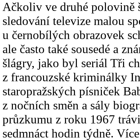
Ačkoliv ve druhé polovině š
sledování televize malou spo
u černobílých obrazovek sch
ale často také sousedé a zn
šlágry, jako byl seriál Tři 
z francouzské kriminálky I
staropražských písniček Babi
z nočních směn a sály biogr
průzkumu z roku 1967 trávi
sedmnáct hodin týdně. Více 