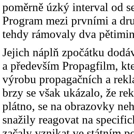
poměrně úzký interval od s
Program mezi prvními a dr
tehdy rámovaly dva pětiminu
Jejich náplň zpočátku dodá
a především Propagfilm, kt
výrobu propagačních a rek
brzy se však ukázalo, že re
plátno, se na obrazovky neh
snažily reagovat na specific
začaly vznikat ve státním 