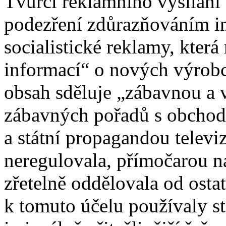
Tvůrci reklamního vysílání
podezření zdůrazňováním in
socialistické reklamy, která
informací“ o nových výrobcí
obsah sděluje „zábavnou a 
zábavných pořadů s obchod
a státní propagandou televiz
neregulovala, přímočarou n
zřetelně oddělovala od osta
k tomuto účelu používaly sta