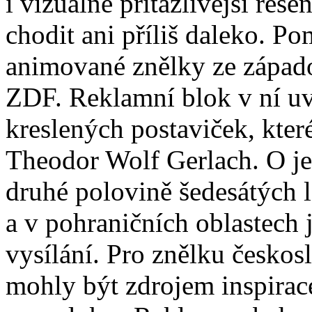
i vizuálně přitažlivější řeše
chodit ani příliš daleko. P
animované znělky ze západ
ZDF. Reklamní blok v ní uv
kreslených postaviček, které
Theodor Wolf Gerlach. O 
druhé polovině šedesátých l
a v pohraničních oblastech 
vysílání. Pro znělku českos
mohly být zdrojem inspirac