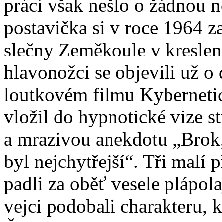
práci však nešlo o žádnou 
postavička si v roce 1964 z
slečny Zeměkoule v kreslen
hlavonožci se objevili už o
loutkovém filmu Kybernetic
vložil do hypnotické vize st
a mrazivou anekdotu „Brok
byl nejchytřejší“. Tři malí 
padli za oběť vesele plápol
vejci podobali charakteru, 