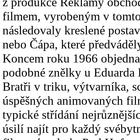
z produkce Reklamy obcho
filmem, vyrobeným v tomto
následovaly kreslené posta
nebo Čápa, které předváděl
Koncem roku 1966 objednal
podobné znělky u Eduarda H
Bratři v triku, výtvarníka, s
úspěšných animovaných fil
typické střídání nejrůznější
úsilí najít pro každý svéby