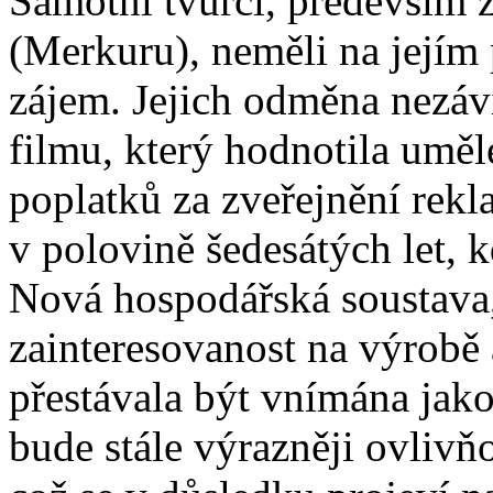
Samotní tvůrci, především
(Merkuru), neměli na jejím
zájem. Jejich odměna nezávis
filmu, který hodnotila umě
poplatků za zveřejnění rekl
v polovině šedesátých let, 
Nová hospodářská soustava
zainteresovanost na výrobě
přestávala být vnímána jako 
bude stále výrazněji ovlivň