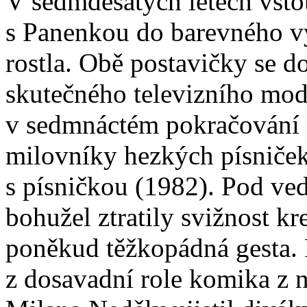
V sedmdesátých letech vsto
s Panenkou do barevného vys
rostla. Obě postavičky se 
skutečného televizního mo
v sedmnáctém pokračování 
milovníky hezkých písniče
s písničkou (1982). Pod ve
bohužel ztratily svižnost k
poněkud těžkopádná gesta. 
z dosavadní role komika z 