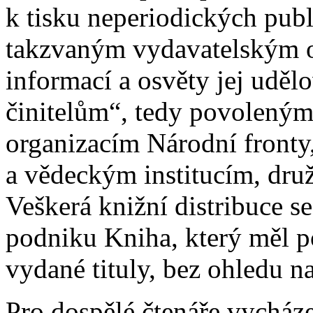
k tisku neperiodických pub
takzvaným vydavatelským o
informací a osvěty jej uděl
činitelům“, tedy povoleným
organizacím Národní front
a vědeckým institucím, dr
Veškerá knižní distribuce se
podniku Kniha, který měl p
vydané tituly, bez ohledu n
Pro dospělé čtenáře vycháze