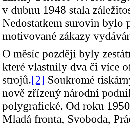
v dubnu 1948 stala záležitos
Nedostatkem surovin bylo p
motivované zákazy vydáván
O měsíc později byly zestá
které vlastnily dva či více
strojů.
[2]
Soukromé tiskárn
nově zřízený národní podn
polygrafické. Od roku 1950
Mladá fronta, Svoboda, Prác