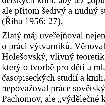
ale přitom šedivý a nudný st
(Říha 1956: 27).
Zlatý máj uveřejňoval nejen 
o práci výtvarníků. Věnoval
Holešovský, vlivný teoretik 
který o tvorbě pro děti a m
časopiseckých studií a knih
nepovažoval práce sovětský
Pachomov, ale „výdělečné k