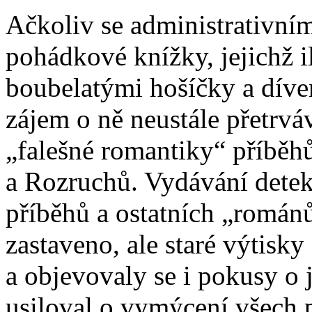
Ačkoliv se administrativním
pohádkové knížky, jejichž il
boubelatými hošíčky a dív
zájem o ně neustále přetrvá
„falešné romantiky“ příběh
a Rozruchů. Vydávání detek
příběhů a ostatních „románů
zastaveno, ale staré výtisky
a objevovaly se i pokusy o 
usiloval o vymýcení všech p