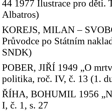
44 1977 Ilustrace pro děti. 
Albatros)
KOREJS, MILAN – SVOB
Průvodce po Státním naklada
SNDK)
POBER, JIŘÍ 1949 „O mrtvý
politika, roč. IV, č. 13 (1. d
ŘÍHA, BOHUMIL 1956 „Nezv
I, č. 1, s. 27