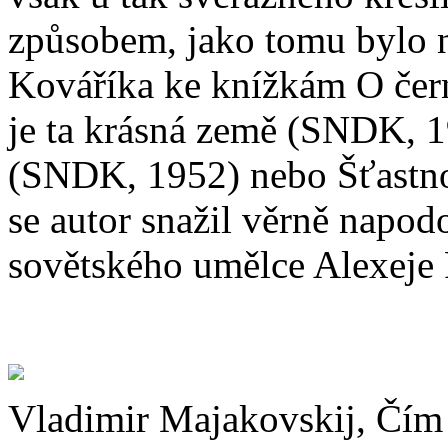
způsobem, jako tomu bylo n
Kováříka ke knížkám O čer
je ta krásná země (SNDK, 1
(SNDK, 1952) nebo Šťastno
se autor snažil věrně napod
sovětského umělce Alexeje
Vladimir Majakovskij, Čím 