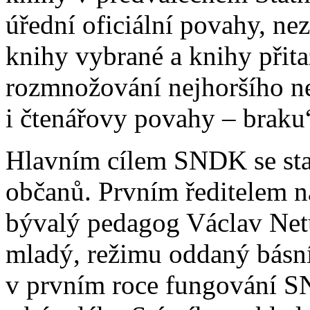
úřední oficiální povahy, ne
knihy vybrané a knihy přita
rozmnožování nejhoršího ne
i čtenářovy povahy – braku
Hlavním cílem SNDK se sta
občanů. Prvním ředitelem n
bývalý pedagog Václav Netu
mladý, režimu oddaný básn
v prvním roce fungování S