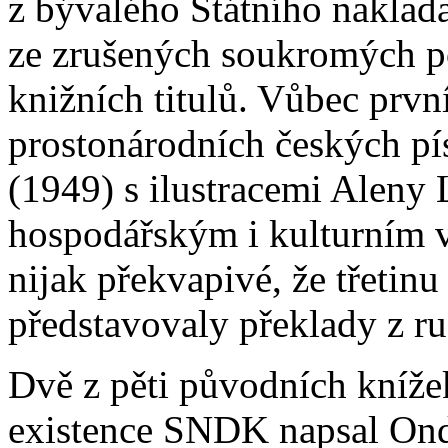
z bývalého Státního naklada
ze zrušených soukromých p
knižních titulů. Vůbec prv
prostonárodních českých písn
(1949) s ilustracemi Aleny
hospodářským i kulturním 
nijak překvapivé, že třetinu
představovaly překlady z ru
Dvě z pěti původních kníž
existence SNDK napsal Ond