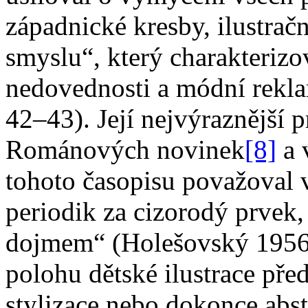
západnické kresby, ilustrač
smyslu“, který charakterizo
nedovednosti a módní rekl
42–43). Její nejvýraznější p
Románových novinek
[8]
a 
tohoto časopisu považoval 
periodik za cizorodý prvek, 
dojmem“ (Holešovský 1956
polohu dětské ilustrace pře
stylizace nebo dokonce abst