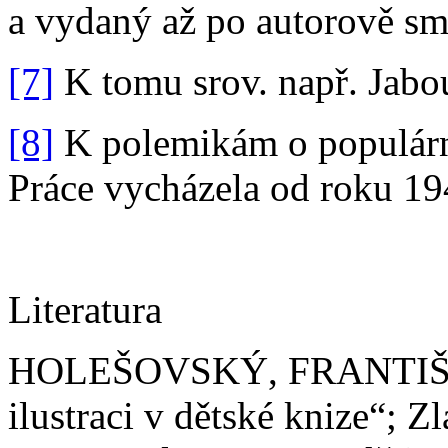
a vydaný až po autorově smr
[7]
K tomu srov. např. Jabo
[8]
K polemikám o populární 
Práce vycházela od roku 19
Literatura
HOLEŠOVSKÝ, FRANTIŠEK 
ilustraci v dětské knize“; Zla