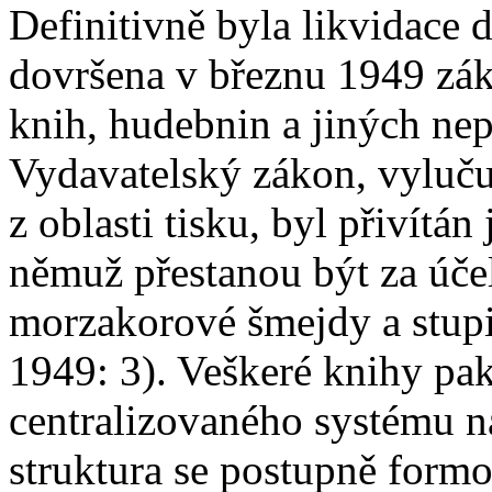
Definitivně byla likvidace 
dovršena v březnu 1949 zák
knih, hudebnin a jiných nep
Vydavatelský zákon, vyluču
z oblasti tisku, byl přivítán
němuž přestanou být za úče
morzakorové šmejdy a stupi
1949: 3). Veškeré knihy pa
centralizovaného systému n
struktura se postupně form