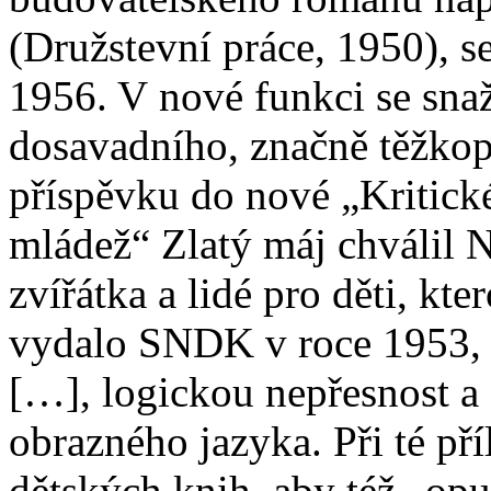
(Družstevní práce, 1950), s
1956. V nové funkci se sna
dosavadního, značně těžkop
příspěvku do nové „Kritick
mládež“ Zlatý máj chválil 
zvířátka a lidé pro děti, kte
vydalo SNDK v roce 1953, 
[…], logickou nepřesnost a 
obrazného jazyka. Při té př
dětských knih, aby též „opu