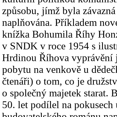
způsobu, jímž byla závazná
naplňována. Příkladem nov
knížka Bohumila Říhy Honzí
v SNDK v roce 1954 s ilust
Hrdinou Říhova vyprávění j
pobytu na venkově u dědečk
čtenáři) o tom, co je družst
o společný majetek starat. 
50. let podílel na pokusech 
budovatelského románu nap