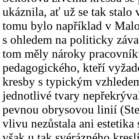
ukáznila, ať už se tak stalo 
tomu bylo například v Mal
s ohledem na politicky zá
tom měly nároky pracovní
pedagogického, kteří vyžad
kresby s typickým vzhledem v
jednotlivé tvary nepřekrýv
pevnou obrysovou linií (Ste
vlivu nezůstala ani estetika 
však u tak svérázného kresl