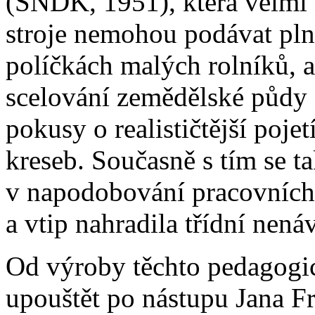
(SNDK, 1951), která velmi 
stroje nemohou podávat pl
políčkách malých rolníků, 
scelování zemědělské půdy 
pokusy o realističtější pojet
kreseb. Současně s tím se t
v napodobování pracovních
a vtip nahradila třídní nenáv
Od výroby těchto pedagogi
upouštět po nástupu Jana F