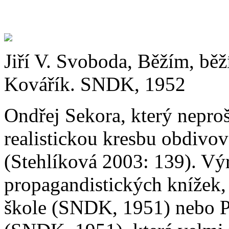
Jiří V. Svoboda, Běžím, běž
Kovářík. SNDK, 1952
Ondřej Sekora, který nepr
realistickou kresbu obdivov
(Stehlíková 2003: 139). Výr
propagandistických knížek,
škole (SNDK, 1951) nebo P