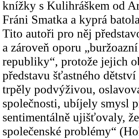
knížky s Kulihráškem od Ar
Fráni Smatka a kyprá batol
Tito autoři pro něj předsta
a zároveň oporu „buržoazní
republiky“, protože jejich o
představu šťastného dětství 
trpěly podvýživou, oslavov
společnosti, ubíjely smysl p
sentimentálně ujišťovaly, že
společenské problémy“ (Ho