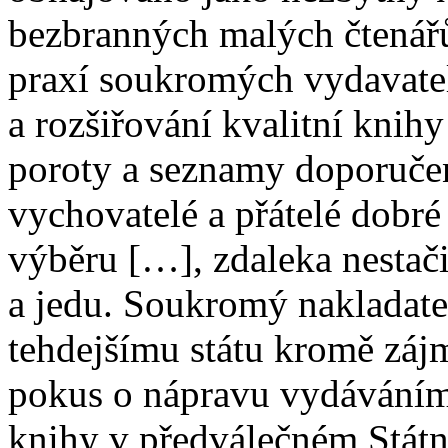
bezbranných malých čtená
praxí soukromých vydavatel
a rozšiřování kvalitní knihy
poroty a seznamy doporučen
vychovatelé a přátelé dobr
výběru […], zdaleka nestači
a jedu. Soukromý nakladate
tehdejšímu státu kromě zájm
pokus o nápravu vydáváním 
knihy v předválečném Státn