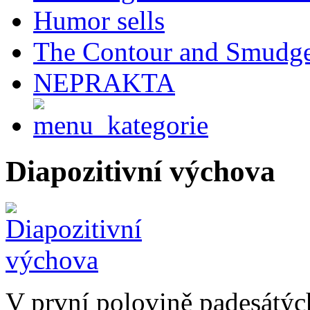
Humor sells
The Contour and Smudg
NEPRAKTA
Diapozitivní výchova
V první polovině padesátých