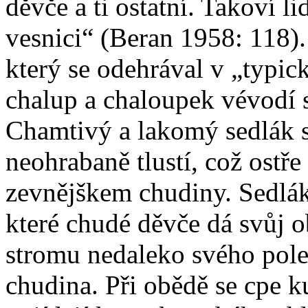
děvče a ti ostatní. Takoví li
vesnici“ (Beran 1958: 118)
který se odehrával v „typic
chalup a chaloupek vévodí 
Chamtivý a lakomý sedlák s
neohrabaně tlustí, což ostř
zevnějškem chudiny. Sedlák
které chudé děvče dá svůj o
stromu nedaleko svého pol
chudina. Při obědě se cpe k