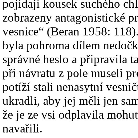
pojídají kousek suchého ch
zobrazeny antagonistické pr
vesnice“ (Beran 1958: 118
byla pohroma dílem nedočka
správné heslo a připravila t
při návratu z pole museli pr
potíží stali nenasytní vesn
ukradli, aby jej měli jen sam
že je ze vsi odplavila mohut
navařili.