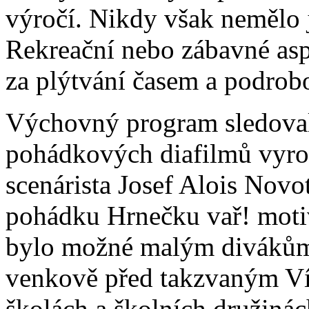
výročí. Nikdy však nemělo j
Rekreační nebo zábavné as
za plýtvání časem a podrobo
Výchovný program sledovala
pohádkových diafilmů vyrob
scenárista Josef Alois Novo
pohádku Hrnečku vař! motiv
bylo možné malým divákům 
venkově před takzvaným V
školách a školních družinác