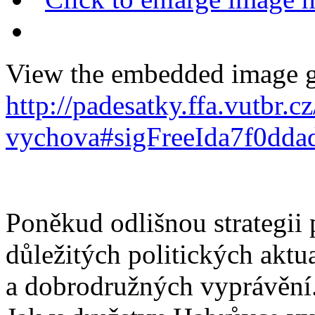
View the embedded image ga
http://padesatky.ffa.vutbr.
vychova#sigFreeIda7f0dda
Poněkud odlišnou strategii 
důležitých politických aktua
a dobrodružných vyprávění