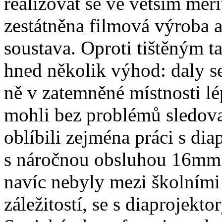
realizovat se ve větším měř
zestátněna filmová výroba a
soustava. Oproti tištěným 
hned několik výhod: daly s
ně v zatemněné místnosti lé
mohli bez problémů sledovat 
oblíbili zejména práci s dia
s náročnou obsluhou 16mm 
navíc nebyly mezi školním
záležitostí, se s diaprojekt