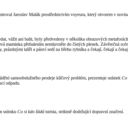
roval Jaroslav Malák prostřednictvím voyeura, který otvorem v noviná
at, vážit ani balit, byly předvedeny v několika obrazových metaforác
livá maminka přebalením nemluvněte do čistých plenek. Závěrečná scéna
 prázdnými talíři a pánví sedí na břehu rybníka a čekají, čekají a čekaj
avádění samoobslužného prodeje
klíčový problém
, prezentuje snímek
Co 
ací odpadu.
ím snímku
Co si kdo žádá
turista, striktně dodržující dopravní značení.