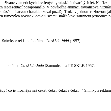
oužívané v amerických kreslených groteskách dvacátých let. Na flexibi
ých reprezentací pozapomnělo. V poválečné animaci aktualizoval vizuál
ce fasádní barvou charakterizoval později Trnka v jednom rozhovoru ja
 filmových novinek, dovolil svému strážníkovi zatrhnout jednotlivé pol
ru. Snímky z reklamního filmu
Co si kdo žádá
(1957).
amního filmu
Co si kdo žádá
(Samoobsluha III) SKLF, 1957.
yť co je hroznější než čekat, čekat, čekat a čekat..." Snímky z rekla