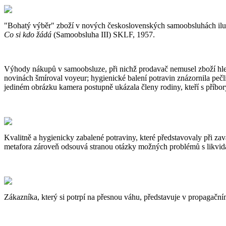
"Bohatý výběr" zboží v nových československých samoobsluhách ilust
Co si kdo žádá
(Samoobsluha III) SKLF, 1957.
Výhody nákupů v samoobsluze, při nichž prodavač nemusel zboží hled
novinách šmíroval voyeur; hygienické balení potravin znázornila peč
jediném obrázku kamera postupně ukázala členy rodiny, kteří s příbory,
Kvalitně a hygienicky zabalené potraviny, které představovaly při z
metafora zároveň odsouvá stranou otázky možných problémů s likvid
Zákazníka, který si potrpí na přesnou váhu, představuje
v propagačn