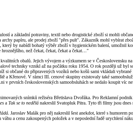
lostí a základní potraviny, textil nebo drogistické zboží si mohli obč
 archy papíru, ale prodej zboží "přes pult". Zákazník mohl vybírat z
 který by nabídl bohatý výběr zboží v hygienickém balení, umožnil kon
hroznějšího, než čekat, čekat, čekat a čekat…"
 kvalitních obalů. Jejich vývojem a výzkumem se v Československu na 
ové techniky vznikl až na počátku roku 1954. O rok později už byl s
níž si občané do připravených vozíků nebo košů sami vkládali vybrané z
tě a Křenové. V rámci III. cenové skupiny existovaly také samoobslužn
Ani v prvních československých samoobsluhách se nedalo koupit víc než z
imovaných snímků režiséra Břetislava Dvořáka. Pro Reklamní podnik je
es
a
Tak se to nedělá
nakreslil Svatopluk Pitra. Tyto tři filmy jsou dne
 žádá
. Jaroslav Malák pro něj nakreslil šest anekdot, které s humore
ou váhu a cenu zakoupených položek a v neposlední řadě urychlení nák