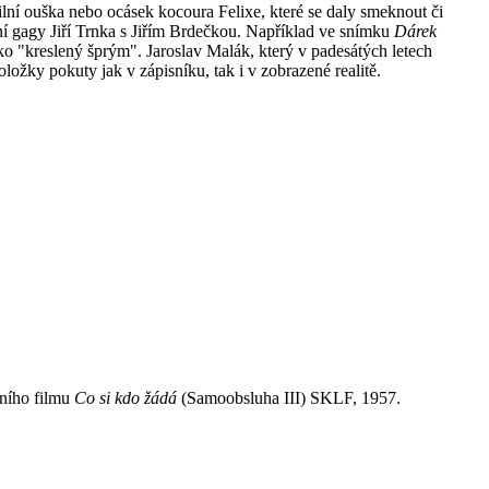
lní ouška nebo ocásek kocoura Felixe, které se daly smeknout či
ní gagy Jiří Trnka s Jiřím Brdečkou. Například ve snímku
Dárek
ko "kreslený šprým". Jaroslav Malák, který v padesátých letech
ožky pokuty jak v zápisníku, tak i v zobrazené realitě.
mního filmu
Co si kdo žádá
(Samoobsluha III) SKLF, 1957.