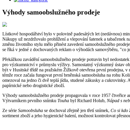
Výhody samoobslužného prodeje
Lístkové hospodářství bylo v polovině padesátých let (nedávnou) minu
Nákupy už nezdržovalo prohlížení a vlepování šatenek a tabačenek na
změnu životního stylu mělo přinést zavedení samoobslužného prodeje,
se říká v jedné z dochovaných reklam o výhodách samovýběru, "co je 
Překážkou zavádění samoobslužného prodeje potravin byl nedostatek
pro výzkumnictví v průmyslu výživy. Samostatný výzkumný ústav obal
být v Husitské třídě na pražském Žižkově otevřena první prodejna, v 
témže roce začala fungovat první brněnská samoobsluha na rohu Koliš
omezoval na jedno či dvě teplá jídla, studené zákusky a cukrovinky. 
papírnické nebo drogistické zboží.
Výhody samoobslužného prodeje propagovala v roce 1957 čtveřice an
Výtvarníkem prvního snímku
Touha
byl Richard Holub,
Nápad s neb
Ze série
Samoobsluha
se dochoval zřejmě jen třetí snímek,
Co si kdo
sortiment zboží a jeho hygienické balení, možnost kontrolovat přesn