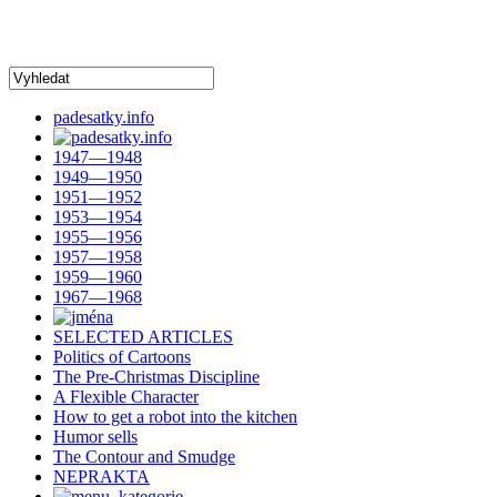
padesatky.info
1947—1948
1949—1950
1951—1952
1953—1954
1955—1956
1957—1958
1959—1960
1967—1968
SELECTED ARTICLES
Politics of Cartoons
The Pre-Christmas Discipline
A Flexible Character
How to get a robot into the kitchen
Humor sells
The Contour and Smudge
NEPRAKTA