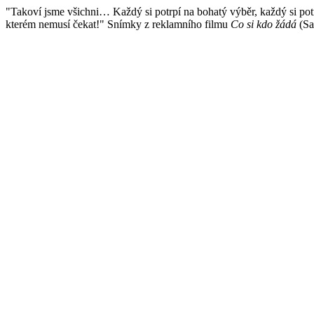
"Takoví jsme všichni… Každý si potrpí na bohatý výběr, každý si potr
kterém nemusí čekat!" Snímky z reklamního filmu
Co si kdo žádá
(Sa