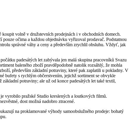
ané koupit volně v družstevních prodejnách i v obchodních domech.
boží pouze očima a každou objednávku vyřizoval prodavač. Podstatnou
trolu správné váhy a ceny a především zrychlil obsluhu. Vždyť, jak
počátku padesátých let zabývala jen malá skupina pracovníků Svazu
ortiment baleného zboží pravděpodobně natolik rozsáhlý, že mohla
boží, především základní potraviny, které pak zaplatili u pokladny. V
é bufety s rychlým občerstvením, jejichž sortiment se obvykle
ákladní potraviny; ale už od konce padesátých let také textil,
 vyrobilo pražské Studio kreslených a loutkových filmů.
s nezvěstné, dost možná nadobro ztracené.
m poukazují na proklamované výhody samoobslužného prodeje: bohatý
upu.