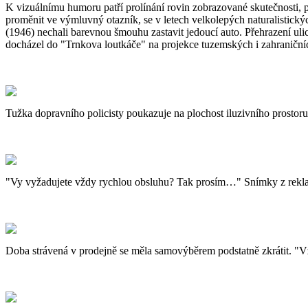
K vizuálnímu humoru patří prolínání rovin zobrazované skutečnosti, p
proměnit ve výmluvný otazník, se v letech velkolepých naturalistick
(1946) nechali barevnou šmouhu zastavit jedoucí auto. Přehrazení uli
docházel do "Trnkova loutkáče" na projekce tuzemských i zahraničních
Tužka dopravního policisty poukazuje na plochost iluzivního prosto
"Vy vyžadujete vždy rychlou obsluhu? Tak prosím…" Snímky z rekl
Doba strávená v prodejně se měla samovýběrem podstatně zkrátit. "Vžd