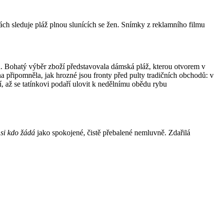
ch sleduje pláž plnou slunících se žen. Snímky z reklamního filmu
h. Bohatý výběr zboží představovala dámská pláž, kterou otvorem v
 připomněla, jak hrozné jsou fronty před pulty tradičních obchodů: v
í, až se tatínkovi podaří ulovit k nedělnímu obědu rybu
si kdo žádá
jako spokojené, čistě přebalené nemluvně. Zdařilá